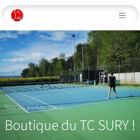
Se rendre au contenu
Tous vos produits club ici
Boutique du TC SURY !