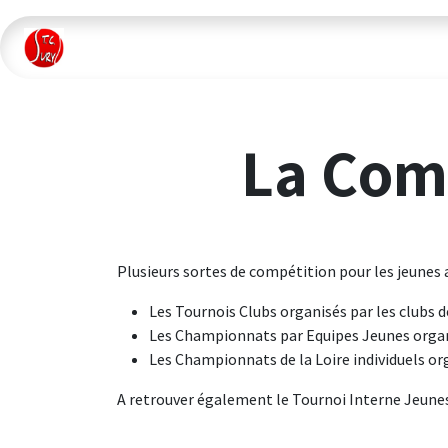
Se rendre au contenu
Accueil
📺 Live
Le Club
Jou
La Comp
Plusieurs sortes de compétition pour les jeunes a
Les Tournois Clubs organisés par les clubs de
Les Championnats par Equipes Jeunes organi
Les Championnats de la Loire individuels org
A retrouver également le Tournoi Interne Jeunes