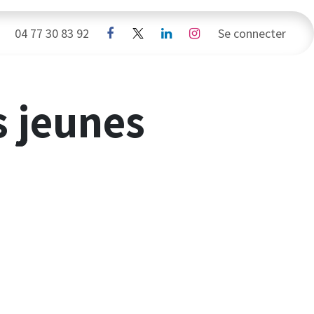
da
04 77 30 83 92
Sponsors
Boutique
Se connecter
Contacts
s jeunes