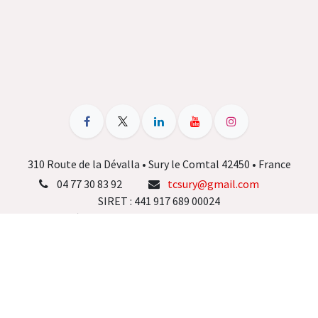
310 Route de la Dévalla • Sury le Comtal 42450 • France
04 77 30 83 92
tcsury@gmail.com
SIRET : 441 917 689 00024
Agrèment Jeunesse et Sport : 42S 022 083