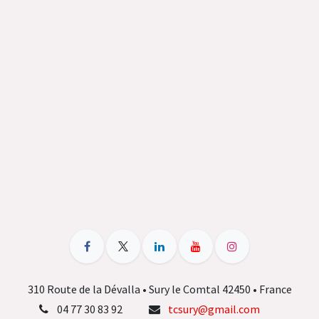
310 Route de la Dévalla • Sury le Comtal 42450 • France
04 77 30 83 92
tcsury@gmail.com