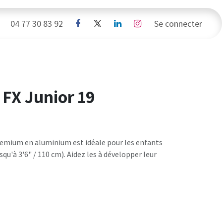
da
04 77 30 83 92
Sponsors
Boutique
Se connecter
Contacts
 FX Junior 19
remium en aluminium est idéale pour les enfants
usqu'à 3'6" / 110 cm). Aidez les à développer leur