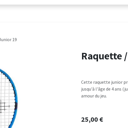
er
M'entraîner
Actu
Ten'Indiv
Agen
Junior 19
Raquette /
Cette raquette junior p
jusqu'à l'âge de 4 ans (j
amour du jeu.
25,00
€