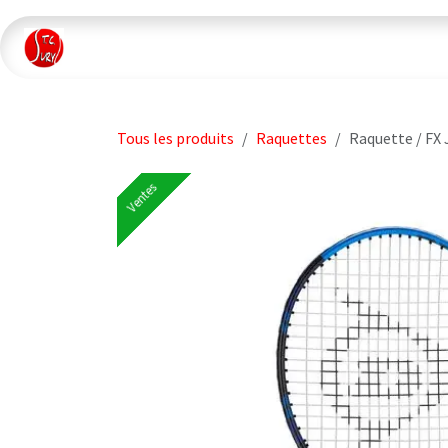
Se rendre au contenu
Accueil
📺 Live
Le Club
Jou
Tous les produits
Raquettes
Raquette / FX 
Ventes
Ventes