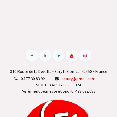
310 Route de la Dévalla • Sury le Comtal 42450 • France
04 77 30 83 92
tcsury@gmail.com
SIRET : 441 917 689 00024
Agrèment Jeunesse et Sport : 42S 022 083