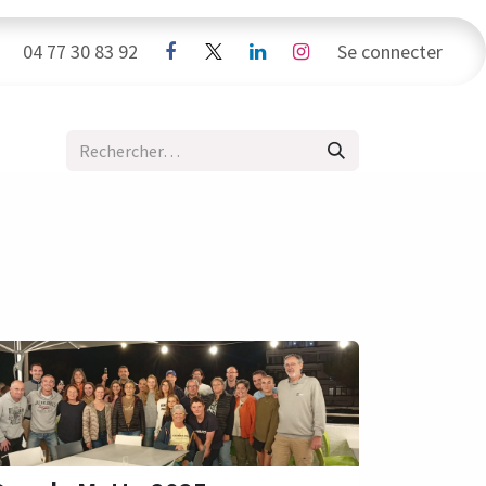
da
04 77 30 83 92
Sponsors
Boutique
Se connecter
Contacts