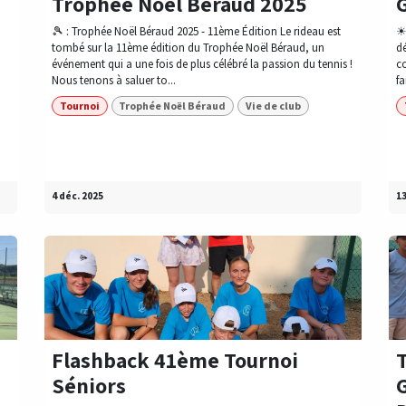
+
Trophée Noël Béraud 2025
🎾 : Trophée Noël Béraud 2025 - 11ème Édition Le rideau est
☀
tombé sur la 11ème édition du Trophée Noël Béraud, un
dé
événement qui a une fois de plus célébré la passion du tennis !
co
Nous tenons à saluer to...
fa
Tournoi
Trophée Noël Béraud
Vie de club
4 déc. 2025
13
Flashback 41ème Tournoi
Séniors
G