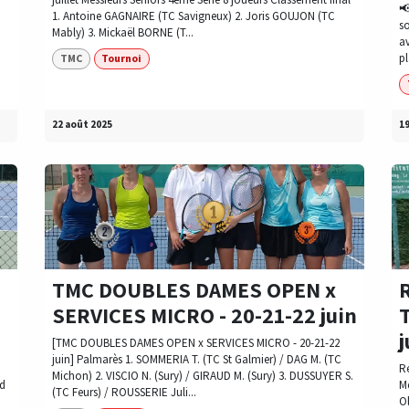

1. Antoine GAGNAIRE (TC Savigneux) 2. Joris GOUJON (TC
s
Mably) 3. Mickaël BORNE (T...
av
pl
TMC
Tournoi
22 août 2025
19
TMC DOUBLES DAMES OPEN x
SERVICES MICRO - 20-21-22 juin
j
[TMC DOUBLES DAMES OPEN x SERVICES MICRO - 20-21-22
juin] Palmarès 1. SOMMERIA T. (TC St Galmier) / DAG M. (TC
R
Michon) 2. VISCIO N. (Sury) / GIRAUD M. (Sury) 3. DUSSUYER S.
nd
Me
(TC Feurs) / ROUSSERIE Juli...
O