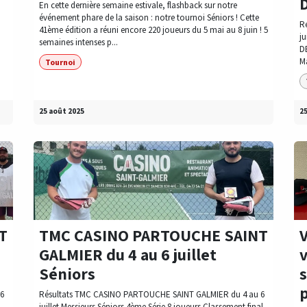
En cette dernière semaine estivale, flashback sur notre
événement phare de la saison : notre tournoi Séniors ! Cette
R
n
41ème édition a réuni encore 220 joueurs du 5 mai au 8 juin ! 5
ju
semaines intenses p...
D
M
Tournoi
25 août 2025
25
T
TMC CASINO PARTOUCHE SAINT
GALMIER du 4 au 6 juillet
Séniors
6
Résultats TMC CASINO PARTOUCHE SAINT GALMIER du 4 au 6
juillet Messieurs Séniors 4ème Série 8 joueurs Classement final