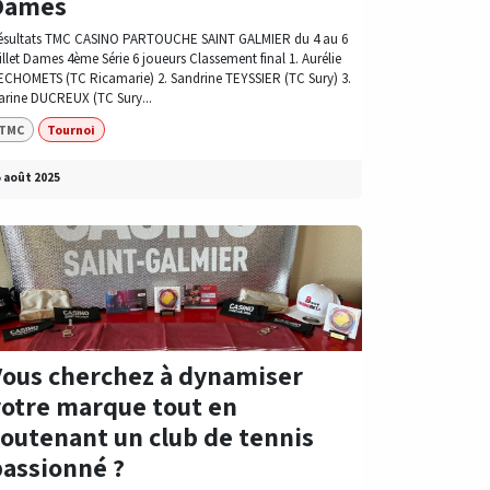
Dames
ésultats TMC CASINO PARTOUCHE SAINT GALMIER du 4 au 6
illet Dames 4ème Série 6 joueurs Classement final 1. Aurélie
ECHOMETS (TC Ricamarie) 2. Sandrine TEYSSIER (TC Sury) 3.
arine DUCREUX (TC Sury...
TMC
Tournoi
 août 2025
Vous cherchez à dynamiser
votre marque tout en
soutenant un club de tennis
passionné ?