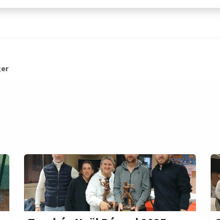
er
M'entraîner
Actu
Ten'Indiv
Agen
er