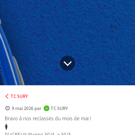
TC SURY
9 mai 2026
par
TC SURY
Bravo à nos reclassés du mois de mai !
🚺
DUCREUX Marine 30/4 -> 30/3