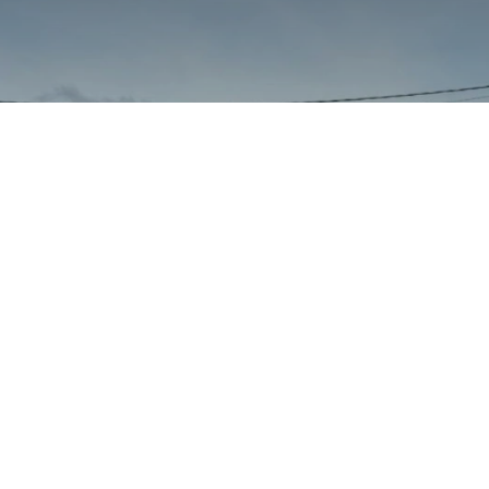
Retour sur le TMC 11/14 ans
by l'Atelier Sportif !